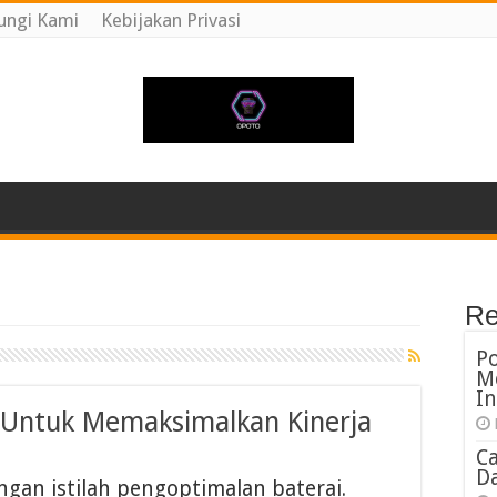
ungi Kami
Kebijakan Privasi
Re
P
M
In
 Untuk Memaksimalkan Kinerja
C
Da
engan istilah pengoptimalan baterai.