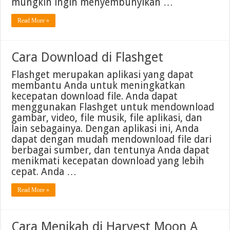
mungkin ingin menyembunyikan …
Read More »
Cara Download di Flashget
Flashget merupakan aplikasi yang dapat
membantu Anda untuk meningkatkan
kecepatan download file. Anda dapat
menggunakan Flashget untuk mendownload
gambar, video, file musik, file aplikasi, dan
lain sebagainya. Dengan aplikasi ini, Anda
dapat dengan mudah mendownload file dari
berbagai sumber, dan tentunya Anda dapat
menikmati kecepatan download yang lebih
cepat. Anda …
Read More »
Cara Menikah di Harvest Moon A