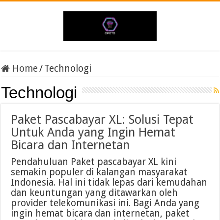
Home
/
Technologi
Technologi
Paket Pascabayar XL: Solusi Tepat
Untuk Anda yang Ingin Hemat
Bicara dan Internetan
Pendahuluan Paket pascabayar XL kini
semakin populer di kalangan masyarakat
Indonesia. Hal ini tidak lepas dari kemudahan
dan keuntungan yang ditawarkan oleh
provider telekomunikasi ini. Bagi Anda yang
ingin hemat bicara dan internetan, paket