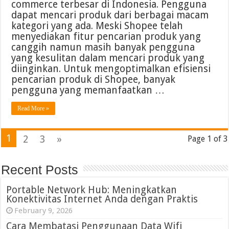
commerce terbesar di Indonesia. Pengguna
dapat mencari produk dari berbagai macam
kategori yang ada. Meski Shopee telah
menyediakan fitur pencarian produk yang
canggih namun masih banyak pengguna
yang kesulitan dalam mencari produk yang
diinginkan. Untuk mengoptimalkan efisiensi
pencarian produk di Shopee, banyak
pengguna yang memanfaatkan …
Read More »
1
2
3
»
Page 1 of 3
Recent Posts
Portable Network Hub: Meningkatkan
Konektivitas Internet Anda dengan Praktis
February 9, 2026
Cara Membatasi Penggunaan Data Wifi