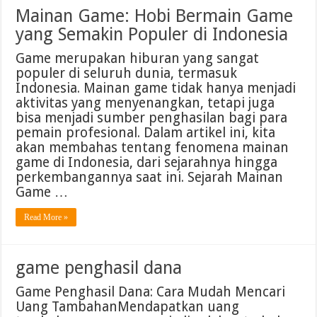
Mainan Game: Hobi Bermain Game
yang Semakin Populer di Indonesia
Game merupakan hiburan yang sangat
populer di seluruh dunia, termasuk
Indonesia. Mainan game tidak hanya menjadi
aktivitas yang menyenangkan, tetapi juga
bisa menjadi sumber penghasilan bagi para
pemain profesional. Dalam artikel ini, kita
akan membahas tentang fenomena mainan
game di Indonesia, dari sejarahnya hingga
perkembangannya saat ini. Sejarah Mainan
Game …
Read More »
game penghasil dana
Game Penghasil Dana: Cara Mudah Mencari
Uang TambahanMendapatkan uang