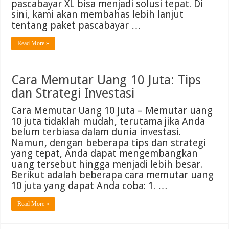
pascabayar XL bisa menjadi solusi tepat. Di
sini, kami akan membahas lebih lanjut
tentang paket pascabayar …
Read More »
Cara Memutar Uang 10 Juta: Tips
dan Strategi Investasi
Cara Memutar Uang 10 Juta – Memutar uang
10 juta tidaklah mudah, terutama jika Anda
belum terbiasa dalam dunia investasi.
Namun, dengan beberapa tips dan strategi
yang tepat, Anda dapat mengembangkan
uang tersebut hingga menjadi lebih besar.
Berikut adalah beberapa cara memutar uang
10 juta yang dapat Anda coba: 1. …
Read More »