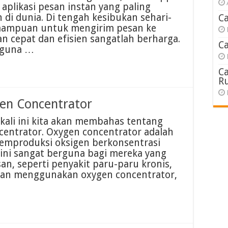
 aplikasi pesan instan yang paling
 di dunia. Di tengah kesibukan sehari-
C
emampuan untuk mengirim pesan ke
n cepat dan efisien sangatlah berharga.
C
gguna …
C
R
en Concentrator
kali ini kita akan membahas tentang
entrator. Oxygen concentrator adalah
emproduksi oksigen berkonsentrasi
at ini sangat berguna bagi mereka yang
n, seperti penyakit paru-paru kronis,
gan menggunakan oxygen concentrator,