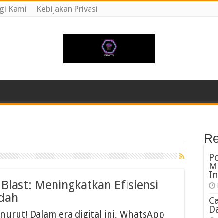
gi Kami
Kebijakan Privasi
Re
P
M
In
last: Meningkatkan Efisiensi
dah
C
Da
urut! Dalam era digital ini, WhatsApp