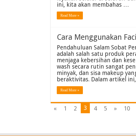
ini, kita akan membahas …
Read More »
Cara Menggunakan Faci
Pendahuluan Salam Sobat Pen
adalah salah satu produk pe
menjaga kebersihan dan kese
wash secara rutin sangat pe
minyak, dan sisa makeup yan
beraktivitas. Dalam artikel ini
Read More »
3
«
1
2
4
5
»
10