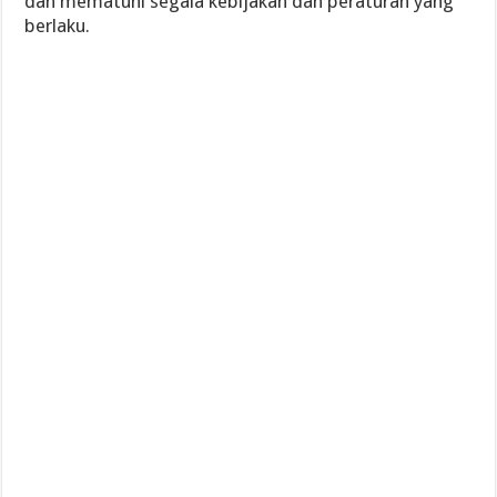
dan mematuhi segala kebijakan dan peraturan yang
berlaku.