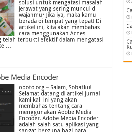
solusi untuk mengatasi masalah
jerawat yang sering muncul di
C
wajahmu? Jika iya, maka kamu
berada di tempat yang tepat! Di
C
artikel ini, kita akan membahas
cara menggunakan Acnes,
telah terbukti efektif dalam mengatasi
C
 ke …
R
be Media Encoder
opoto.org – Salam, Sobatku!
Selamat datang di artikel jurnal
kami kali ini yang akan
membahas tentang cara
menggunakan Adobe Media
Encoder. Adobe Media Encoder
adalah salah satu aplikasi yang
sangat berguna bagi para