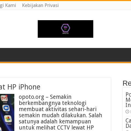
gi Kami
Kebijakan Privasi
Re
at HP iPhone
P
opoto.org – Semakin
M
berkembangnya teknologi
In
membuat aktivitas sehari-hari
semakin mudah dilakukan. Salah
C
satunya adalah kemampuan
Da
untuk melihat CCTV lewat HP