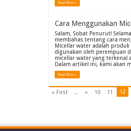
Read More »
Cara Menggunakan Mice
Salam, Sobat Penurut! Selamat
membahas tentang cara mengg
Micellar water adalah produ
digunakan oleh perempuan di
micellar water yang terkenal 
Dalam artikel ini, kami aka
Read More »
12
« First
...
«
10
11