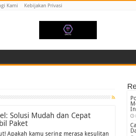
gi Kami
Kebijakan Privasi
Re
P
M
In
l: Solusi Mudah dan Cepat
il Paket
C
Da
ut! Apakah kamu sering merasa kesulitan