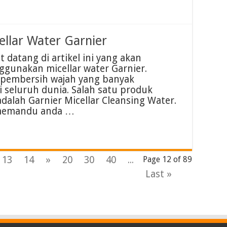
llar Water Garnier
 datang di artikel ini yang akan
unakan micellar water Garnier.
k pembersih wajah yang banyak
 seluruh dunia. Salah satu produk
adalah Garnier Micellar Cleansing Water.
n memandu anda …
13
14
»
20
30
40
...
Page 12 of 89
Last »