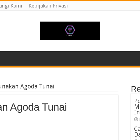
ungi Kami
Kebijakan Privasi
unakan Agoda Tunai
Re
P
n Agoda Tunai
M
In
C
Da