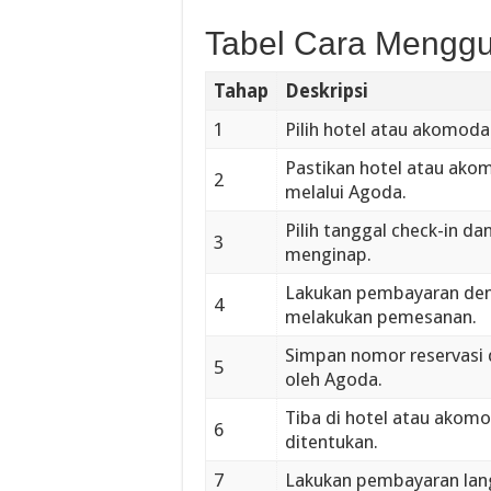
Tabel Cara Mengg
Tahap
Deskripsi
1
Pilih hotel atau akomoda
Pastikan hotel atau ako
2
melalui Agoda.
Pilih tanggal check-in d
3
menginap.
Lakukan pembayaran deng
4
melakukan pemesanan.
Simpan nomor reservasi d
5
oleh Agoda.
Tiba di hotel atau akomo
6
ditentukan.
7
Lakukan pembayaran lan