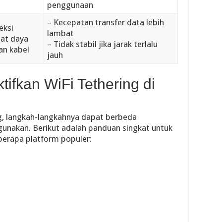
penggunaan
– Kecepatan transfer data lebih
eksi
lambat
at daya
– Tidak stabil jika jarak terlalu
n kabel
jauh
fkan WiFi Tethering di
g, langkah-langkahnya dapat berbeda
unakan. Berikut adalah panduan singkat untuk
berapa platform populer: