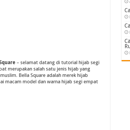
C
C
C
R
 Square
– selamat datang di tutorial hijab segi
pat merupakan salah satu jenis hijab yang
 muslim. Bella Square adalah merek hijab
ai macam model dan warna hijab segi empat