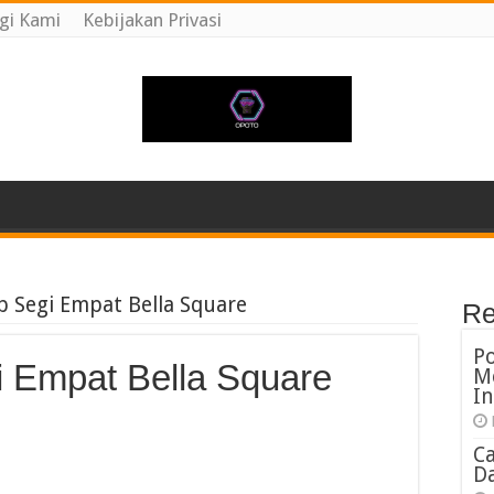
gi Kami
Kebijakan Privasi
ab Segi Empat Bella Square
Re
P
gi Empat Bella Square
M
In
C
Da