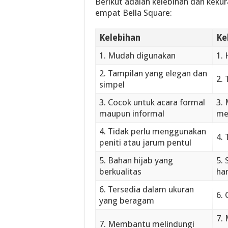
Berikut adalah kelebihan dan keku
empat Bella Square:
Kelebihan
Ke
1. Mudah digunakan
1.
2. Tampilan yang elegan dan
2. 
simpel
3. Cocok untuk acara formal
3.
maupun informal
me
4. Tidak perlu menggunakan
4. 
peniti atau jarum pentul
5. Bahan hijab yang
5. 
berkualitas
har
6. Tersedia dalam ukuran
6.
yang beragam
7.
7. Membantu melindungi