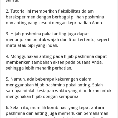
2. Tutorial ini memberikan fleksibilitas dalam
bereksperimen dengan berbagai pilihan pashmina
dan anting yang sesuai dengan kepribadian Anda.
3. Hijab pashmina pakai anting juga dapat
menonjolkan bentuk wajah dan fitur tertentu, seperti
mata atau pipi yang indah.
4. Menggunakan anting pada hijab pashmina dapat
memberikan tambahan aksen pada busana Anda,
sehingga lebih menarik perhatian.
5. Namun, ada beberapa kekurangan dalam
menggunakan hijab pashmina pakai anting. Salah
satunya adalah kesiapan waktu yang diperlukan untuk
mengenakan hijab dengan sempurna.
6. Selain itu, memilih kombinasi yang tepat antara
pashmina dan anting juga memerlukan pemahaman