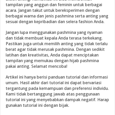
tampilan yang anggun dan feminin untuk berbagai
acara. Jangan takut untuk bereksperimen dengan
berbagai warna dan jenis pashmina serta anting yang
sesuai dengan kepribadian dan selera fashion Anda.
Jangan lupa menggunakan pashmina yang nyaman
dan tidak membuat kepala Anda terasa terkekang.
Pastikan juga untuk memilih anting yang tidak terlalu
berat agar tidak merusak pashmina. Dengan sedikit
latihan dan kreativitas, Anda dapat menciptakan
tampilan yang memukau dengan hijab pashmina
pakai anting. Selamat mencoba!
Artikel ini hanya berisi panduan tutorial dan informasi
umum. Hasil akhir dari tutorial ini dapat bervariasi
tergantung pada kemampuan dan preferensi individu.
Kami tidak bertanggung jawab atas penggunaan
tutorial ini yang menyebabkan dampak negatif. Harap
gunakan tutorial ini dengan bijak.