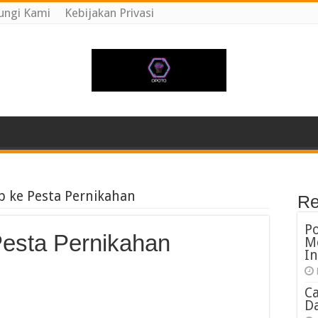
ungi Kami
Kebijakan Privasi
ab ke Pesta Pernikahan
Re
P
 Pesta Pernikahan
M
In
C
Da