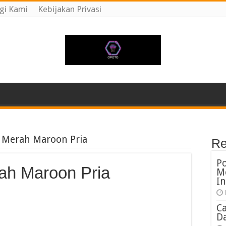
gi Kami
Kebijakan Privasi
a Merah Maroon Pria
Re
P
ah Maroon Pria
M
In
C
Da