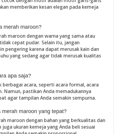
cocok dengan motif adalah motif garis-garis
ni akan memberikan kesan elegan pada kemeja
a merah maroon?
rah maroon dengan warna yang sama atau
dak cepat pudar. Selain itu, jangan
n pengering karena dapat merusak kain dan
uhu yang sedang agar tidak merusak kualitas
ra apa saja?
erbagai acara, seperti acara formal, acara
ian. Namun, pastikan Anda memadukannya
pat agar tampilan Anda semakin sempurna.
 merah maroon yang tepat?
rah maroon dengan bahan yang berkualitas dan
an juga ukuran kemeja yang Anda beli sesuai
mpilan Anda semakin proporsional.