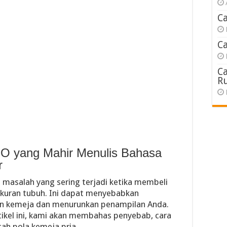
C
C
C
R
EO yang Mahir Menulis Bahasa
r
masalah yang sering terjadi ketika membeli
ukuran tubuh. Ini dapat menyebabkan
n kemeja dan menurunkan penampilan Anda.
ikel ini, kami akan membahas penyebab, cara
ah pola kemeja pria.