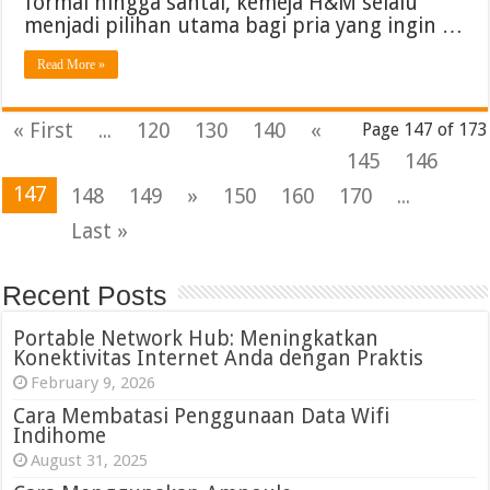
formal hingga santai, kemeja H&M selalu
menjadi pilihan utama bagi pria yang ingin …
Read More »
« First
...
120
130
140
«
Page 147 of 173
145
146
147
148
149
»
150
160
170
...
Last »
Recent Posts
Portable Network Hub: Meningkatkan
Konektivitas Internet Anda dengan Praktis
February 9, 2026
Cara Membatasi Penggunaan Data Wifi
Indihome
August 31, 2025