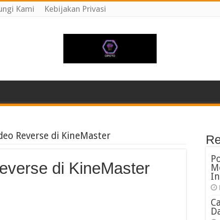
ngi Kami
Kebijakan Privasi
eo Reverse di KineMaster
Re
P
verse di KineMaster
M
In
C
Da