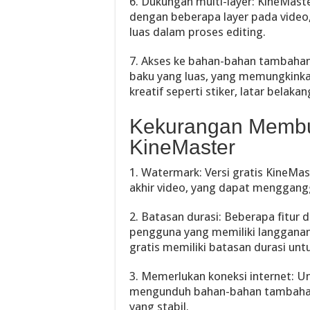
6. Dukungan multi-layer: KineMas
dengan beberapa layer pada video,
luas dalam proses editing.
7. Akses ke bahan-bahan tambaha
baku yang luas, yang memungkin
kreatif seperti stiker, latar belak
Kekurangan Membua
KineMaster
1. Watermark: Versi gratis KineMa
akhir video, yang dapat menggangg
2. Batasan durasi: Beberapa fitur 
pengguna yang memiliki langganan 
gratis memiliki batasan durasi untu
3. Memerlukan koneksi internet: 
mengunduh bahan-bahan tambahan,
yang stabil.