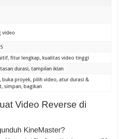
g video
OS
tif, fitur lengkap, kualitas video tinggi
asan durasi, tampilan iklan
 buka proyek, pilih video, atur durasi &
t, simpan, bagikan
at Video Reverse di
gunduh KineMaster?