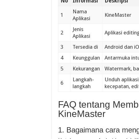
No
Informasi
Deskripsi
Nama
1
KineMaster
Aplikasi
Jenis
2
Aplikasi editin
Aplikasi
3
Tersedia di
Android dan i
4
Keunggulan
Antarmuka intui
5
Kekurangan
Watermark, bat
Langkah-
Unduh aplikasi,
6
langkah
kecepatan, edi
FAQ tentang Membu
KineMaster
1. Bagaimana cara men