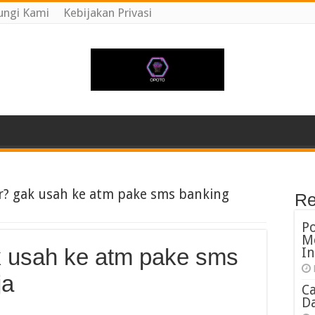
ngi Kami
Kebijakan Privasi
r? gak usah ke atm pake sms banking
Re
P
M
k usah ke atm pake sms
In
ja
C
Da