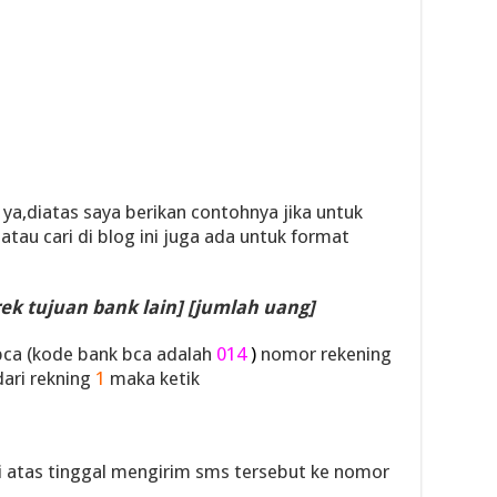
a,diatas saya berikan contohnya jika untuk
 atau cari di blog ini juga ada untuk format
rek tujuan bank lain] [jumlah uang]
 bca (kode bank bca adalah
014
)
nomor rekening
ari rekning
1
maka ketik
i atas tinggal mengirim sms tersebut ke nomor