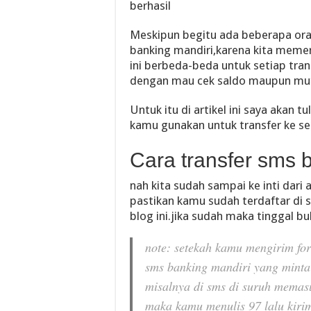
berhasil
Meskipun begitu ada beberapa or
banking mandiri,karena kita meme
ini berbeda-beda untuk setiap tra
dengan mau cek saldo maupun mut
Untuk itu di artikel ini saya akan 
kamu gunakan untuk transfer ke s
Cara transfer sms 
nah kita sudah sampai ke inti dari a
pastikan kamu sudah terdaftar di 
blog ini.jika sudah maka tinggal bu
note: setekah kamu mengirim fo
sms banking mandiri yang minta
misalnya di sms di suruh memas
maka kamu menulis 97 lalu kiri