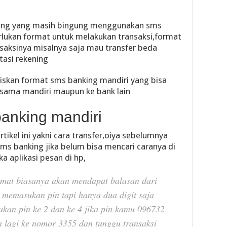
ang yang masih bingung menggunakan sms
rlukan format untuk melakukan transaksi,format
nsaksinya misalnya saja mau transfer beda
asi rekening
tuliskan format sms banking mandiri yang bisa
esama mandiri maupun ke bank lain
banking mandiri
rtikel ini yakni cara transfer,oiya sebelumnya
sms banking jika belum bisa mencari caranya di
ka aplikasi pesan di hp,
rmat biasanya akan mendapat balasan dari
 memasukan pin tapi hanya dua digit saja
ukan pin ke 2 dan ke 4 jika pin kamu 096732
m lagi ke nomor 3355 dan tunggu transaksi