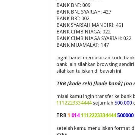
BANK BNI: 009
BANK BNI SYARIAH: 427
BANK BRI: 002
BANK SYARIAH MANDIRI: 451
BANK CIMB NIAGA: 022
BANK CIMB NIAGA SYARIAH: 022
BANK MUAMALAT: 147
ingat harus memasukan kode bank y
bank lain silahkan browsing sendiri
silahkan tuliskan di bawah ini
TRB [kode rek] [kode bank] [no 
misal kamu ingin transfer ke bank
1112223334444
sejumlah
500.000
d
TRB
1
014
1112223334444
500000
setelah kamu menuliskan format d
3355