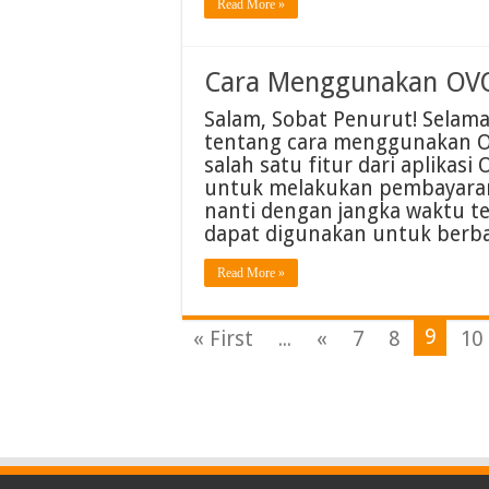
Read More »
Cara Menggunakan OVO
Salam, Sobat Penurut! Selama
tentang cara menggunakan O
salah satu fitur dari aplik
untuk melakukan pembayaran
nanti dengan jangka waktu ter
dapat digunakan untuk berba
Read More »
9
« First
...
«
7
8
10