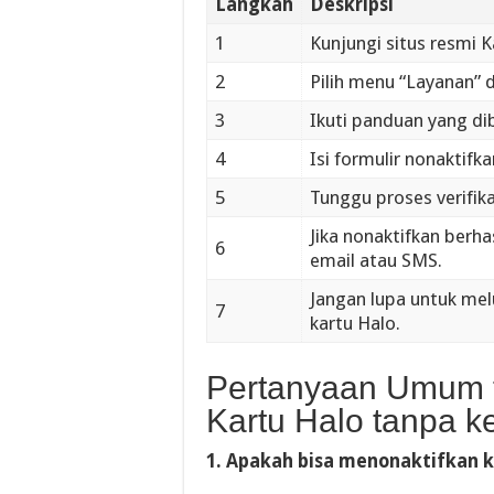
Langkah
Deskripsi
1
Kunjungi situs resmi K
2
Pilih menu “Layanan” d
3
Ikuti panduan yang di
4
Isi formulir nonaktifk
5
Tunggu proses verifik
Jika nonaktifkan berh
6
email atau SMS.
Jangan lupa untuk me
7
kartu Halo.
Pertanyaan Umum t
Kartu Halo tanpa k
1. Apakah bisa menonaktifkan k