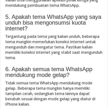
Kalian bisa menggunakan aplikasi pihak ketiga yang
mendukung pembuatan tema WhatsApp.
5. Apakah tema WhatsApp yang saya
unduh bisa mengonsumsi kuota
internet?
Tergantung pada tema yang kalian unduh, beberapa
tema mungkin memerlukan koneksi internet untuk
mengunduh dan mengatur tema. Pastikan kalian
memiliki koneksi internet yang stabil saat mengunduh
tema.
6. Apakah semua tema WhatsApp
mendukung mode gelap?
Tidak semua tema WhatsApp mendukung mode
gelap. Beberapa tema mungkin hanya memiliki
tampilan cerah, sedangkan tema lainnya dapat
berubah sesuai dengan mode gelap yang diatur di
iPhone kalian.