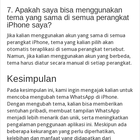
7. Apakah saya bisa menggunakan
tema yang sama di semua perangkat
iPhone saya?
Jika kalian menggunakan akun yang sama di semua
perangkat iPhone, tema yang kalian pilih akan
otomatis teraplikasi di semua perangkat tersebut.
Namun, jika kalian menggunakan akun yang berbeda,
tema harus diatur secara manual di setiap perangkat.
Kesimpulan
Pada kesimpulan ini, kami ingin mengajak kalian untuk
mencoba mengubah tema WhatsApp di iPhone.
Dengan mengubah tema, kalian bisa memberikan
sentuhan pribadi, membuat tampilan WhatsApp
menjadi lebih menarik dan unik, serta meningkatkan
pengalaman penggunaan aplikasi ini. Meskipun ada
beberapa kekurangan yang perlu diperhatikan,
kelebihan dan manfaat yang didapatkan dari