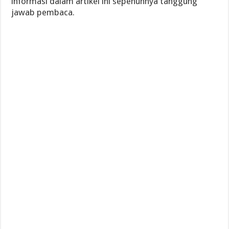
informasi dalam artikel ini sepenuhnya tanggung
jawab pembaca.