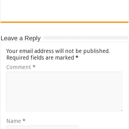
Leave a Reply
Your email address will not be published.
Required fields are marked
*
Comment
*
Name
*