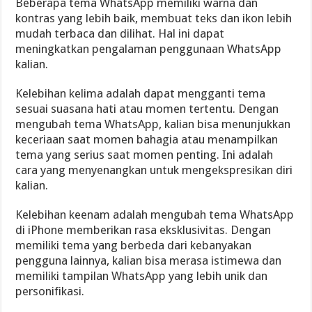
Beberapa tema WhatsApp memiliki warna dan
kontras yang lebih baik, membuat teks dan ikon lebih
mudah terbaca dan dilihat. Hal ini dapat
meningkatkan pengalaman penggunaan WhatsApp
kalian.
Kelebihan kelima adalah dapat mengganti tema
sesuai suasana hati atau momen tertentu. Dengan
mengubah tema WhatsApp, kalian bisa menunjukkan
keceriaan saat momen bahagia atau menampilkan
tema yang serius saat momen penting. Ini adalah
cara yang menyenangkan untuk mengekspresikan diri
kalian.
Kelebihan keenam adalah mengubah tema WhatsApp
di iPhone memberikan rasa eksklusivitas. Dengan
memiliki tema yang berbeda dari kebanyakan
pengguna lainnya, kalian bisa merasa istimewa dan
memiliki tampilan WhatsApp yang lebih unik dan
personifikasi.