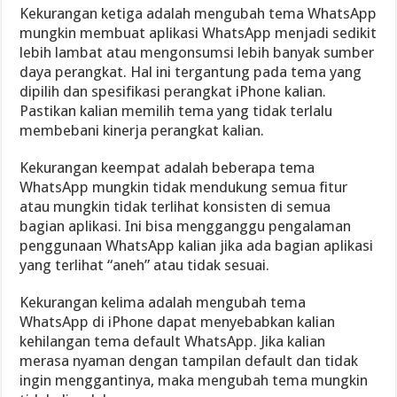
Kekurangan ketiga adalah mengubah tema WhatsApp
mungkin membuat aplikasi WhatsApp menjadi sedikit
lebih lambat atau mengonsumsi lebih banyak sumber
daya perangkat. Hal ini tergantung pada tema yang
dipilih dan spesifikasi perangkat iPhone kalian.
Pastikan kalian memilih tema yang tidak terlalu
membebani kinerja perangkat kalian.
Kekurangan keempat adalah beberapa tema
WhatsApp mungkin tidak mendukung semua fitur
atau mungkin tidak terlihat konsisten di semua
bagian aplikasi. Ini bisa mengganggu pengalaman
penggunaan WhatsApp kalian jika ada bagian aplikasi
yang terlihat “aneh” atau tidak sesuai.
Kekurangan kelima adalah mengubah tema
WhatsApp di iPhone dapat menyebabkan kalian
kehilangan tema default WhatsApp. Jika kalian
merasa nyaman dengan tampilan default dan tidak
ingin menggantinya, maka mengubah tema mungkin