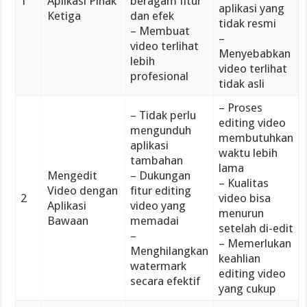
1
Aplikasi Pihak
beragam fitur
aplikasi yang
Ketiga
dan efek
tidak resmi
– Membuat
–
video terlihat
Menyebabkan
lebih
video terlihat
profesional
tidak asli
– Proses
– Tidak perlu
editing video
mengunduh
membutuhkan
aplikasi
waktu lebih
tambahan
lama
Mengedit
– Dukungan
– Kualitas
Video dengan
fitur editing
2
video bisa
Aplikasi
video yang
menurun
Bawaan
memadai
setelah di-edit
–
– Memerlukan
Menghilangkan
keahlian
watermark
editing video
secara efektif
yang cukup