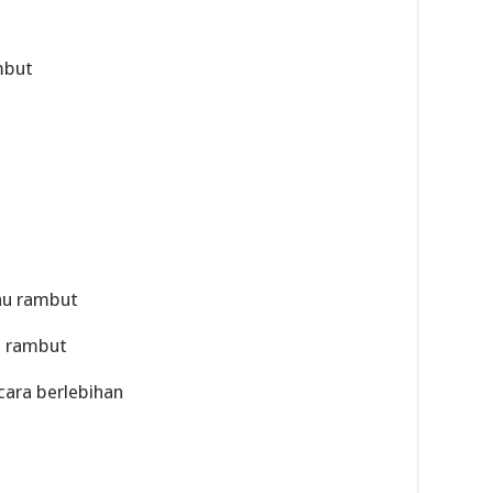
mbut
au rambut
n rambut
cara berlebihan