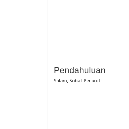
Pendahuluan
Salam, Sobat Penurut!