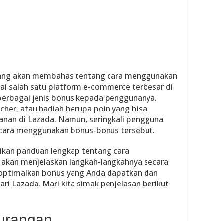
i yang akan membahas tentang cara menggunakan
ai salah satu platform e-commerce terbesar di
 berbagai jenis bonus kepada penggunanya.
cher, atau hadiah berupa poin yang bisa
anan di Lazada. Namun, seringkali pengguna
 cara menggunakan bonus-bonus tersebut.
rikan panduan lengkap tentang cara
akan menjelaskan langkah-langkahnya secara
goptimalkan bonus yang Anda dapatkan dan
i Lazada. Mari kita simak penjelasan berikut
urangan