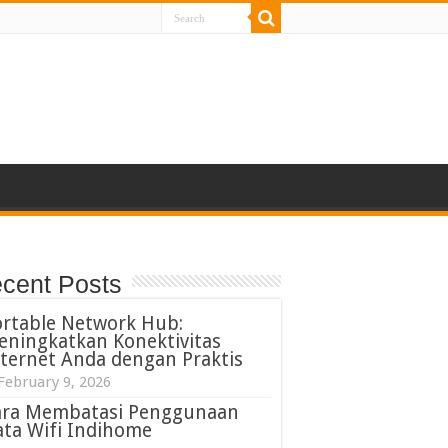
cent Posts
ortable Network Hub:
eningkatkan Konektivitas
ternet Anda dengan Praktis
February 9, 2026
ara Membatasi Penggunaan
ta Wifi Indihome