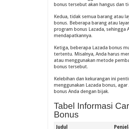
bonus tersebut akan hangus dan ti
Kedua, tidak semua barang atau l
bonus. Beberapa barang atau laya
program bonus Lazada, sehingga 
mendapatkannya.
Ketiga, beberapa Lazada bonus m
tertentu. Misalnya, Anda harus me
atau menggunakan metode pembay
bonus tersebut.
Kelebihan dan kekurangan ini pen
menggunakan Lazada bonus, agar
bonus Anda dengan bijak.
Tabel Informasi C
Bonus
Judul
Penje