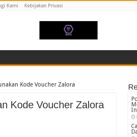
gi Kami
Kebijakan Privasi
nakan Kode Voucher Zalora
Re
P
n Kode Voucher Zalora
M
In
C
Da