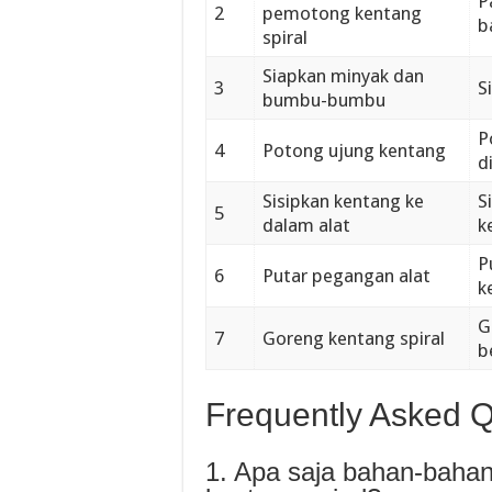
P
2
pemotong kentang
b
spiral
Siapkan minyak dan
3
S
bumbu-bumbu
P
4
Potong ujung kentang
d
Sisipkan kentang ke
S
5
dalam alat
k
P
6
Putar pegangan alat
k
G
7
Goreng kentang spiral
b
Frequently Asked Q
1. Apa saja bahan-baha