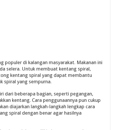
g populer di kalangan masyarakat. Makanan ini
da selera. Untuk membuat kentang spiral,
ong kentang spiral yang dapat membantu
 spiral yang sempurna.
ri dari beberapa bagian, seperti pegangan,
kkan kentang. Cara penggunaannya pun cukup
akan diajarkan langkah-langkah lengkap cara
g spiral dengan benar agar hasilnya