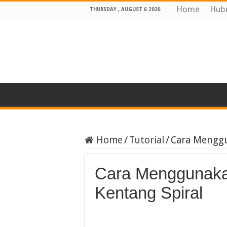
Home
Hub
THURSDAY , AUGUST 6 2026
Home
/
Tutorial
/
Cara Menggu
Cara Menggunaka
Kentang Spiral