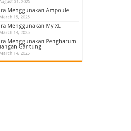
August 31, 2025
ara Menggunakan Ampoule
March 15, 2025
ara Menggunakan My XL
March 14, 2025
ara Menggunakan Pengharum
uangan Gantung
March 14, 2025