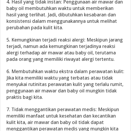
4. Hasil yang tidak instan: Penggunaan air mawar dan
baby oil membutuhkan waktu untuk memberikan
hasil yang terlihat. Jadi, dibutuhkan kesabaran dan
konsistensi dalam menggunakannya untuk melihat
perubahan pada kulit kita.
5. Kemungkinan terjadi reaksi alergi: Meskipun jarang
terjadi, namun ada kemungkinan terjadinya reaksi
alergi terhadap air mawar atau baby oil, terutama
pada orang yang memiliki riwayat alergi tertentu.
6. Membutuhkan waktu ekstra dalam perawatan kulit:
Jika kita memiliki waktu yang terbatas atau tidak
menyukai rutinitas perawatan kulit yang terlalu rumit,
penggunaan air mawar dan baby oil mungkin tidak
praktis bagi kita.
7. Tidak menggantikan perawatan medis: Meskipun
memiliki manfaat untuk kesehatan dan kecantikan
kulit kita, air mawar dan baby oil tidak dapat
menggantikan perawatan medis yang mungkin kita