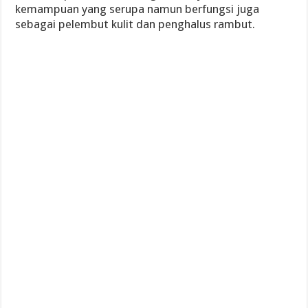
kemampuan yang serupa namun berfungsi juga
sebagai pelembut kulit dan penghalus rambut.