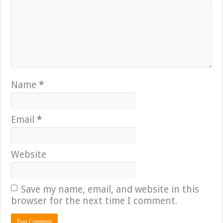
Name
*
Email
*
Website
Save my name, email, and website in this
browser for the next time I comment.