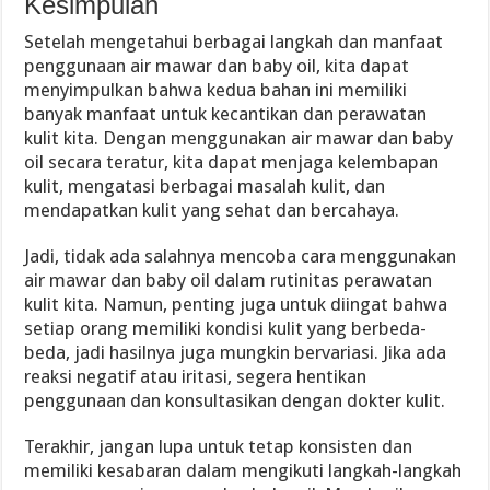
Kesimpulan
Setelah mengetahui berbagai langkah dan manfaat
penggunaan air mawar dan baby oil, kita dapat
menyimpulkan bahwa kedua bahan ini memiliki
banyak manfaat untuk kecantikan dan perawatan
kulit kita. Dengan menggunakan air mawar dan baby
oil secara teratur, kita dapat menjaga kelembapan
kulit, mengatasi berbagai masalah kulit, dan
mendapatkan kulit yang sehat dan bercahaya.
Jadi, tidak ada salahnya mencoba cara menggunakan
air mawar dan baby oil dalam rutinitas perawatan
kulit kita. Namun, penting juga untuk diingat bahwa
setiap orang memiliki kondisi kulit yang berbeda-
beda, jadi hasilnya juga mungkin bervariasi. Jika ada
reaksi negatif atau iritasi, segera hentikan
penggunaan dan konsultasikan dengan dokter kulit.
Terakhir, jangan lupa untuk tetap konsisten dan
memiliki kesabaran dalam mengikuti langkah-langkah