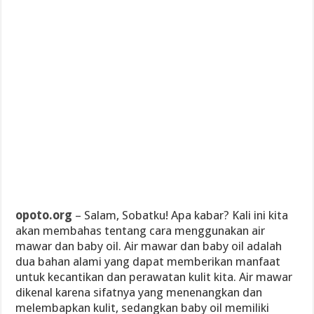
opoto.org
– Salam, Sobatku! Apa kabar? Kali ini kita
akan membahas tentang cara menggunakan air
mawar dan baby oil. Air mawar dan baby oil adalah
dua bahan alami yang dapat memberikan manfaat
untuk kecantikan dan perawatan kulit kita. Air mawar
dikenal karena sifatnya yang menenangkan dan
melembapkan kulit, sedangkan baby oil memiliki