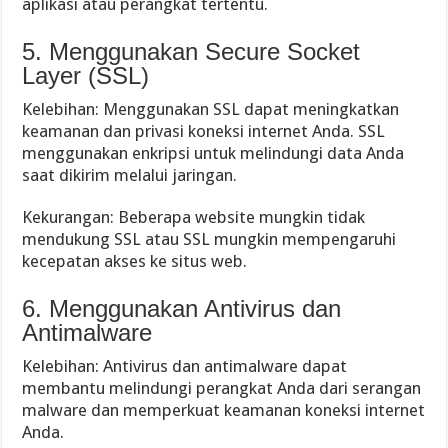
aplikasi atau perangkat tertentu.
5. Menggunakan Secure Socket
Layer (SSL)
Kelebihan: Menggunakan SSL dapat meningkatkan
keamanan dan privasi koneksi internet Anda. SSL
menggunakan enkripsi untuk melindungi data Anda
saat dikirim melalui jaringan.
Kekurangan: Beberapa website mungkin tidak
mendukung SSL atau SSL mungkin mempengaruhi
kecepatan akses ke situs web.
6. Menggunakan Antivirus dan
Antimalware
Kelebihan: Antivirus dan antimalware dapat
membantu melindungi perangkat Anda dari serangan
malware dan memperkuat keamanan koneksi internet
Anda.