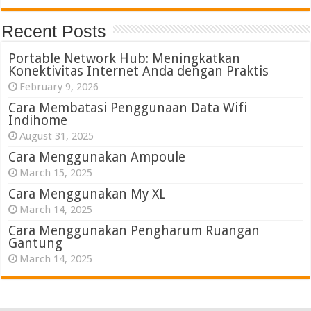
Recent Posts
Portable Network Hub: Meningkatkan
Konektivitas Internet Anda dengan Praktis
February 9, 2026
Cara Membatasi Penggunaan Data Wifi
Indihome
August 31, 2025
Cara Menggunakan Ampoule
March 15, 2025
Cara Menggunakan My XL
March 14, 2025
Cara Menggunakan Pengharum Ruangan
Gantung
March 14, 2025