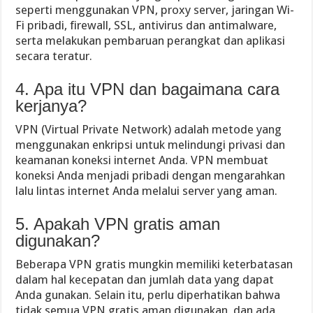
seperti menggunakan VPN, proxy server, jaringan Wi-
Fi pribadi, firewall, SSL, antivirus dan antimalware,
serta melakukan pembaruan perangkat dan aplikasi
secara teratur.
4. Apa itu VPN dan bagaimana cara
kerjanya?
VPN (Virtual Private Network) adalah metode yang
menggunakan enkripsi untuk melindungi privasi dan
keamanan koneksi internet Anda. VPN membuat
koneksi Anda menjadi pribadi dengan mengarahkan
lalu lintas internet Anda melalui server yang aman.
5. Apakah VPN gratis aman
digunakan?
Beberapa VPN gratis mungkin memiliki keterbatasan
dalam hal kecepatan dan jumlah data yang dapat
Anda gunakan. Selain itu, perlu diperhatikan bahwa
tidak semua VPN gratis aman digunakan, dan ada