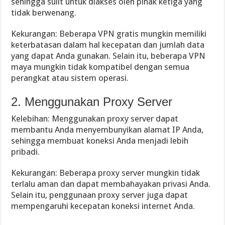
sehingga sulit untuk diakses oleh pihak ketiga yang
tidak berwenang.
Kekurangan: Beberapa VPN gratis mungkin memiliki
keterbatasan dalam hal kecepatan dan jumlah data
yang dapat Anda gunakan. Selain itu, beberapa VPN
maya mungkin tidak kompatibel dengan semua
perangkat atau sistem operasi.
2. Menggunakan Proxy Server
Kelebihan: Menggunakan proxy server dapat
membantu Anda menyembunyikan alamat IP Anda,
sehingga membuat koneksi Anda menjadi lebih
pribadi.
Kekurangan: Beberapa proxy server mungkin tidak
terlalu aman dan dapat membahayakan privasi Anda.
Selain itu, penggunaan proxy server juga dapat
mempengaruhi kecepatan koneksi internet Anda.