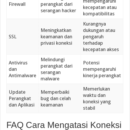
mempengaruhi
Firewall
perangkat dari
kecepatan atau
serangan hacker
kompatibilitas
Kurangnya
Meningkatkan
dukungan atau
SSL
keamanan dan
pengaruh
privasi koneksi
terhadap
kecepatan akses
Melindungi
Antivirus
Potensi
perangkat dari
dan
mempengaruhi
serangan
Antimalware
kinerja perangkat
malware
Memerlukan
Update
Memperbaiki
waktu dan
Perangkat
bug dan celah
koneksi yang
dan Aplikasi
keamanan
stabil
FAQ Cara Mengatasi Koneksi