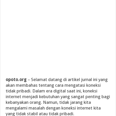
opoto.org
– Selamat datang di artikel jurnal ini yang
akan membahas tentang cara mengatasi koneksi
tidak pribadi. Dalam era digital saat ini, koneksi
internet menjadi kebutuhan yang sangat penting bagi
kebanyakan orang. Namun, tidak jarang kita
mengalami masalah dengan koneksi internet kita
yang tidak stabil atau tidak pribadi.