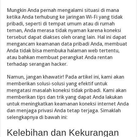
Mungkin Anda pernah mengalami situasi di mana
ketika Anda terhubung ke jaringan Wi-Fi yang tidak
pribadi, seperti di tempat umum atau di rumah
teman, Anda merasa tidak nyaman karena koneksi
tersebut dapat diakses oleh orang lain. Hal ini dapat
mengancam keamanan data pribadi Anda, membuat
Anda tidak bisa membuka halaman web tertentu,
atau bahkan membuat perangkat Anda rentan
terhadap serangan hacker.
Namun, jangan khawatir! Pada artikel ini, kami akan
memberikan solusi-solusi yang efektif untuk
mengatasi masalah koneksi tidak pribadi. Kami akan
memberikan tips dan trik yang dapat Anda lakukan
untuk meningkatkan keamanan koneksi internet Anda
dan menjaga privasi Anda tetap terjaga. Simaklah
selengkapnya di bawah ini:
Kelebihan dan Kekurangan