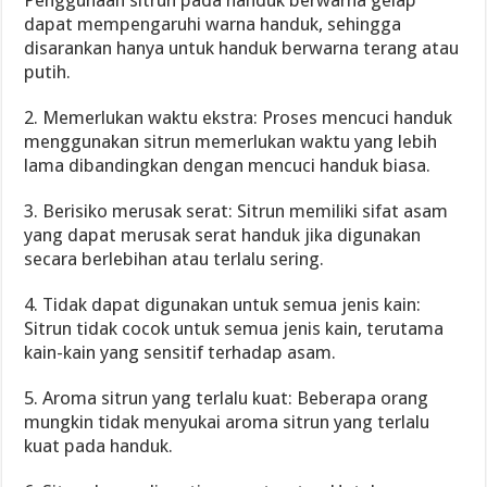
dapat mempengaruhi warna handuk, sehingga
disarankan hanya untuk handuk berwarna terang atau
putih.
2. Memerlukan waktu ekstra: Proses mencuci handuk
menggunakan sitrun memerlukan waktu yang lebih
lama dibandingkan dengan mencuci handuk biasa.
3. Berisiko merusak serat: Sitrun memiliki sifat asam
yang dapat merusak serat handuk jika digunakan
secara berlebihan atau terlalu sering.
4. Tidak dapat digunakan untuk semua jenis kain:
Sitrun tidak cocok untuk semua jenis kain, terutama
kain-kain yang sensitif terhadap asam.
5. Aroma sitrun yang terlalu kuat: Beberapa orang
mungkin tidak menyukai aroma sitrun yang terlalu
kuat pada handuk.