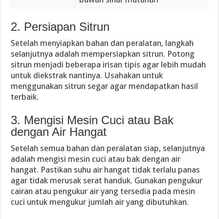
2. Persiapan Sitrun
Setelah menyiapkan bahan dan peralatan, langkah
selanjutnya adalah mempersiapkan sitrun. Potong
sitrun menjadi beberapa irisan tipis agar lebih mudah
untuk diekstrak nantinya. Usahakan untuk
menggunakan sitrun segar agar mendapatkan hasil
terbaik.
3. Mengisi Mesin Cuci atau Bak
dengan Air Hangat
Setelah semua bahan dan peralatan siap, selanjutnya
adalah mengisi mesin cuci atau bak dengan air
hangat. Pastikan suhu air hangat tidak terlalu panas
agar tidak merusak serat handuk. Gunakan pengukur
cairan atau pengukur air yang tersedia pada mesin
cuci untuk mengukur jumlah air yang dibutuhkan.