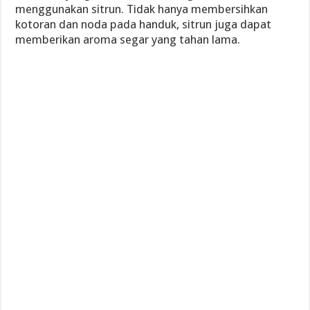
menggunakan sitrun. Tidak hanya membersihkan
kotoran dan noda pada handuk, sitrun juga dapat
memberikan aroma segar yang tahan lama.