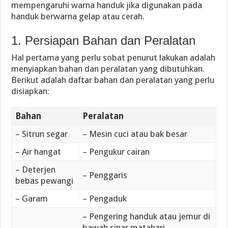
mempengaruhi warna handuk jika digunakan pada
handuk berwarna gelap atau cerah.
1. Persiapan Bahan dan Peralatan
Hal pertama yang perlu sobat penurut lakukan adalah
menyiapkan bahan dan peralatan yang dibutuhkan.
Berikut adalah daftar bahan dan peralatan yang perlu
disiapkan:
Bahan
Peralatan
– Sitrun segar
– Mesin cuci atau bak besar
– Air hangat
– Pengukur cairan
– Deterjen
– Penggaris
bebas pewangi
– Garam
– Pengaduk
– Pengering handuk atau jemur di
bawah sinar matahari