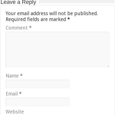
Leave a Reply
Your email address will not be published.
Required fields are marked
*
Comment
*
Name
*
Email
*
Website