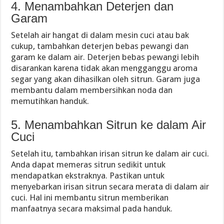
4. Menambahkan Deterjen dan
Garam
Setelah air hangat di dalam mesin cuci atau bak
cukup, tambahkan deterjen bebas pewangi dan
garam ke dalam air. Deterjen bebas pewangi lebih
disarankan karena tidak akan mengganggu aroma
segar yang akan dihasilkan oleh sitrun. Garam juga
membantu dalam membersihkan noda dan
memutihkan handuk.
5. Menambahkan Sitrun ke dalam Air
Cuci
Setelah itu, tambahkan irisan sitrun ke dalam air cuci.
Anda dapat memeras sitrun sedikit untuk
mendapatkan ekstraknya. Pastikan untuk
menyebarkan irisan sitrun secara merata di dalam air
cuci. Hal ini membantu sitrun memberikan
manfaatnya secara maksimal pada handuk.