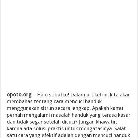
opoto.org
– Halo sobatku! Dalam artikel ini, kita akan
membahas tentang cara mencuci handuk
menggunakan sitrun secara lengkap. Apakah kamu
pernah mengalami masalah handuk yang terasa kasar
dan tidak segar setelah dicuci? Jangan khawatir,
karena ada solusi praktis untuk mengatasinya. Salah
satu cara yang efektif adalah dengan mencuci handuk