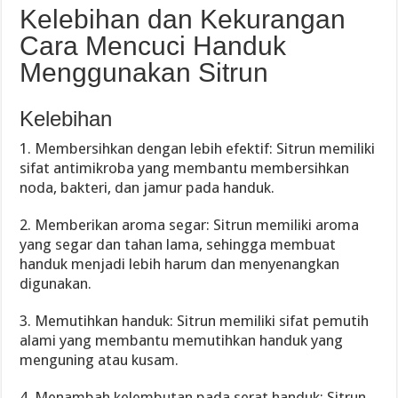
Kelebihan dan Kekurangan
Cara Mencuci Handuk
Menggunakan Sitrun
Kelebihan
1. Membersihkan dengan lebih efektif: Sitrun memiliki
sifat antimikroba yang membantu membersihkan
noda, bakteri, dan jamur pada handuk.
2. Memberikan aroma segar: Sitrun memiliki aroma
yang segar dan tahan lama, sehingga membuat
handuk menjadi lebih harum dan menyenangkan
digunakan.
3. Memutihkan handuk: Sitrun memiliki sifat pemutih
alami yang membantu memutihkan handuk yang
menguning atau kusam.
4. Menambah kelembutan pada serat handuk: Sitrun