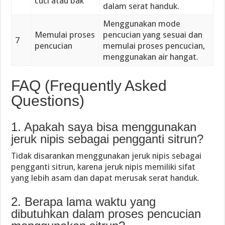
cuci atau bak
dalam serat handuk.
Menggunakan mode
Memulai proses
pencucian yang sesuai dan
7
pencucian
memulai proses pencucian,
menggunakan air hangat.
FAQ (Frequently Asked
Questions)
1. Apakah saya bisa menggunakan
jeruk nipis sebagai pengganti sitrun?
Tidak disarankan menggunakan jeruk nipis sebagai
pengganti sitrun, karena jeruk nipis memiliki sifat
yang lebih asam dan dapat merusak serat handuk.
2. Berapa lama waktu yang
dibutuhkan dalam proses pencucian