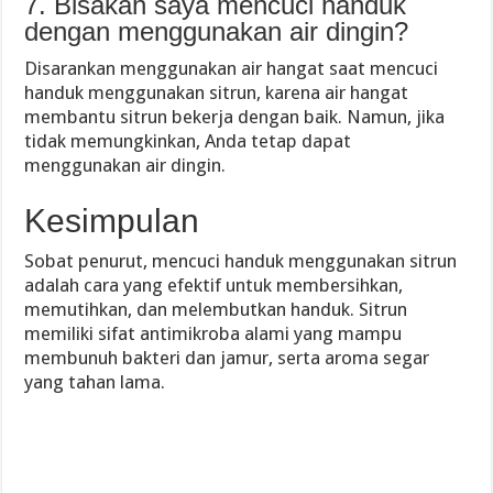
7. Bisakah saya mencuci handuk
dengan menggunakan air dingin?
Disarankan menggunakan air hangat saat mencuci
handuk menggunakan sitrun, karena air hangat
membantu sitrun bekerja dengan baik. Namun, jika
tidak memungkinkan, Anda tetap dapat
menggunakan air dingin.
Kesimpulan
Sobat penurut, mencuci handuk menggunakan sitrun
adalah cara yang efektif untuk membersihkan,
memutihkan, dan melembutkan handuk. Sitrun
memiliki sifat antimikroba alami yang mampu
membunuh bakteri dan jamur, serta aroma segar
yang tahan lama.