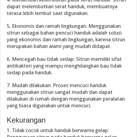
dapat melembutkan serat handuk, membuatnya
terasa lebih lembut saat digunakan.
5. Ekonomis dan ramah lingkungan: Menggunakan
sitrun sebagai bahan pencuci handuk adalah solusi
yang ekonomis dan ramah lingkungan, karena sitrun
merupakan bahan alami yang mudah didapat.
6. Mencegah bau tidak sedap: Sitrun memiliki sifat
antibakteri yang mampu menghilangkan bau tidak
sedap pada handuk.
7. Mudah dilakukan: Proses mencuci handuk
menggunakan sitrun sangat mudah dan dapat
dilakukan di rumah dengan menggunakan peralatan
yang biasa digunakan untuk mencuci.
Kekurangan
1. Tidak cocok untuk handuk berwarna gelap:
Penggunaan sitrun pada handuk berwarna gelap