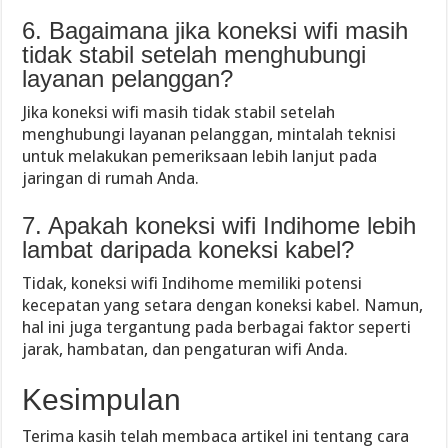
6. Bagaimana jika koneksi wifi masih
tidak stabil setelah menghubungi
layanan pelanggan?
Jika koneksi wifi masih tidak stabil setelah
menghubungi layanan pelanggan, mintalah teknisi
untuk melakukan pemeriksaan lebih lanjut pada
jaringan di rumah Anda.
7. Apakah koneksi wifi Indihome lebih
lambat daripada koneksi kabel?
Tidak, koneksi wifi Indihome memiliki potensi
kecepatan yang setara dengan koneksi kabel. Namun,
hal ini juga tergantung pada berbagai faktor seperti
jarak, hambatan, dan pengaturan wifi Anda.
Kesimpulan
Terima kasih telah membaca artikel ini tentang cara