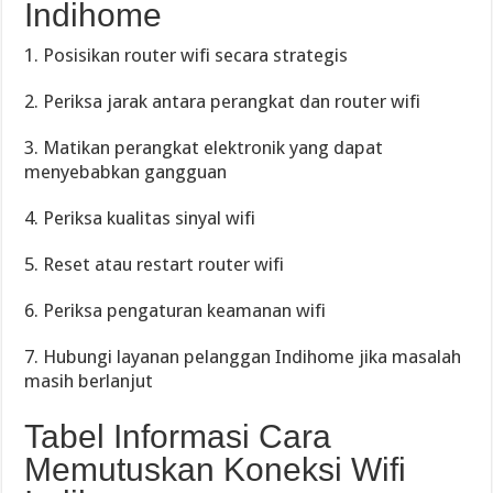
Indihome
1. Posisikan router wifi secara strategis
2. Periksa jarak antara perangkat dan router wifi
3. Matikan perangkat elektronik yang dapat
menyebabkan gangguan
4. Periksa kualitas sinyal wifi
5. Reset atau restart router wifi
6. Periksa pengaturan keamanan wifi
7. Hubungi layanan pelanggan Indihome jika masalah
masih berlanjut
Tabel Informasi Cara
Memutuskan Koneksi Wifi