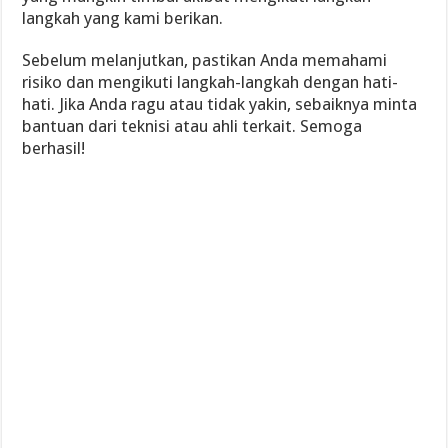
langkah yang kami berikan.
Sebelum melanjutkan, pastikan Anda memahami
risiko dan mengikuti langkah-langkah dengan hati-
hati. Jika Anda ragu atau tidak yakin, sebaiknya minta
bantuan dari teknisi atau ahli terkait. Semoga
berhasil!