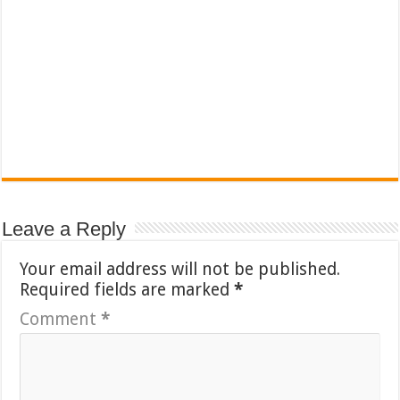
Leave a Reply
Your email address will not be published.
Required fields are marked
*
Comment
*