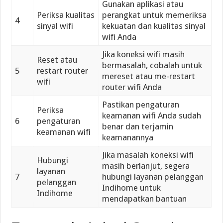
Gunakan aplikasi atau
Periksa kualitas
perangkat untuk memeriksa
4
sinyal wifi
kekuatan dan kualitas sinyal
wifi Anda
Jika koneksi wifi masih
Reset atau
bermasalah, cobalah untuk
5
restart router
mereset atau me-restart
wifi
router wifi Anda
Pastikan pengaturan
Periksa
keamanan wifi Anda sudah
6
pengaturan
benar dan terjamin
keamanan wifi
keamanannya
Jika masalah koneksi wifi
Hubungi
masih berlanjut, segera
layanan
7
hubungi layanan pelanggan
pelanggan
Indihome untuk
Indihome
mendapatkan bantuan