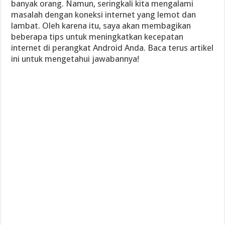
banyak orang. Namun, seringkali kita mengalami
masalah dengan koneksi internet yang lemot dan
lambat. Oleh karena itu, saya akan membagikan
beberapa tips untuk meningkatkan kecepatan
internet di perangkat Android Anda. Baca terus artikel
ini untuk mengetahui jawabannya!