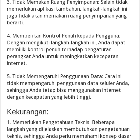
3. Tidak Memakan Ruang Penyimpanan: Selain tidak
memerlukan aplikasi tambahan, langkah-langkah ini
juga tidak akan memakan ruang penyimpanan yang
berarti.
4. Memberikan Kontrol Penuh kepada Pengguna:
Dengan mengikuti langkah-langkah ini, Anda dapat
memiliki kontrol penuh terhadap pengaturan
perangkat Anda untuk meningkatkan kecepatan
internet.
5. Tidak Memengaruhi Penggunaan Data: Cara ini
tidak mempengaruhi penggunaan data seluler Anda,
sehingga Anda tetap bisa menggunakan internet
dengan kecepatan yang lebih tinggi.
Kekurangan:
1. Memerlukan Pengetahuan Teknis: Beberapa
langkah yang dijelaskan membutuhkan pengetahuan
teknis, sehingga Anda perlu memahami konsep dasar