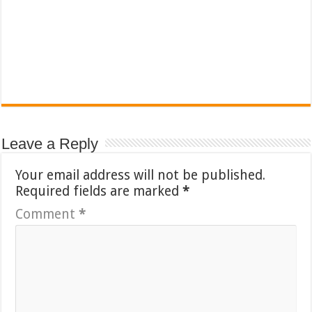
Leave a Reply
Your email address will not be published.
Required fields are marked
*
Comment
*