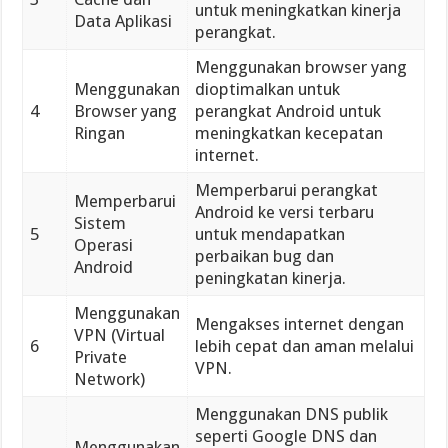
untuk meningkatkan kinerja
Data Aplikasi
perangkat.
Menggunakan browser yang
Menggunakan
dioptimalkan untuk
4
Browser yang
perangkat Android untuk
Ringan
meningkatkan kecepatan
internet.
Memperbarui perangkat
Memperbarui
Android ke versi terbaru
Sistem
5
untuk mendapatkan
Operasi
perbaikan bug dan
Android
peningkatan kinerja.
Menggunakan
Mengakses internet dengan
VPN (Virtual
6
lebih cepat dan aman melalui
Private
VPN.
Network)
Menggunakan DNS publik
seperti Google DNS dan
Menggunakan