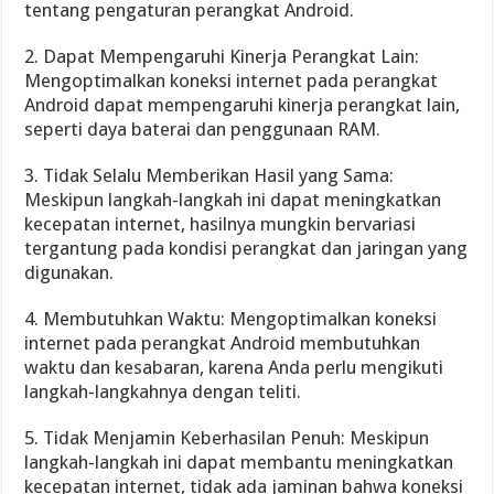
tentang pengaturan perangkat Android.
2. Dapat Mempengaruhi Kinerja Perangkat Lain:
Mengoptimalkan koneksi internet pada perangkat
Android dapat mempengaruhi kinerja perangkat lain,
seperti daya baterai dan penggunaan RAM.
3. Tidak Selalu Memberikan Hasil yang Sama:
Meskipun langkah-langkah ini dapat meningkatkan
kecepatan internet, hasilnya mungkin bervariasi
tergantung pada kondisi perangkat dan jaringan yang
digunakan.
4. Membutuhkan Waktu: Mengoptimalkan koneksi
internet pada perangkat Android membutuhkan
waktu dan kesabaran, karena Anda perlu mengikuti
langkah-langkahnya dengan teliti.
5. Tidak Menjamin Keberhasilan Penuh: Meskipun
langkah-langkah ini dapat membantu meningkatkan
kecepatan internet, tidak ada jaminan bahwa koneksi