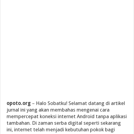
opoto.org
– Halo Sobatku! Selamat datang di artikel
jurnal ini yang akan membahas mengenai cara
mempercepat koneksi internet Android tanpa aplikasi
tambahan. Di zaman serba digital seperti sekarang
ini, internet telah menjadi kebutuhan pokok bagi