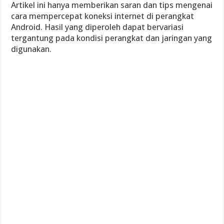
Artikel ini hanya memberikan saran dan tips mengenai
cara mempercepat koneksi internet di perangkat
Android. Hasil yang diperoleh dapat bervariasi
tergantung pada kondisi perangkat dan jaringan yang
digunakan.