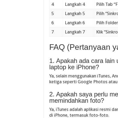
4
Langkah 4
Pilih Tab “
5
Langkah 5
Pilih “Sink
6
Langkah 6
Pilih Fold
7
Langkah 7
Klik “Sink
FAQ (Pertanyaan y
1. Apakah ada cara lain
laptop ke iPhone?
Ya, selain menggunakan iTunes, An
ketiga seperti Google Photos ata
2. Apakah saya perlu m
memindahkan foto?
Ya, iTunes adalah aplikasi resmi d
di iPhone, termasuk foto-foto.