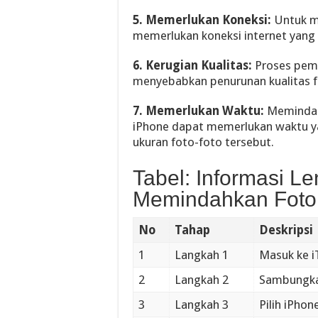
5. Memerlukan Koneksi:
Untuk me
memerlukan koneksi internet yang s
6. Kerugian Kualitas:
Proses pemi
menyebabkan penurunan kualitas fo
7. Memerlukan Waktu:
Memindahk
iPhone dapat memerlukan waktu y
ukuran foto-foto tersebut.
Tabel: Informasi L
Memindahkan Foto 
No
Tahap
Deskripsi
1
Langkah 1
Masuk ke i
2
Langkah 2
Sambungka
3
Langkah 3
Pilih iPhon