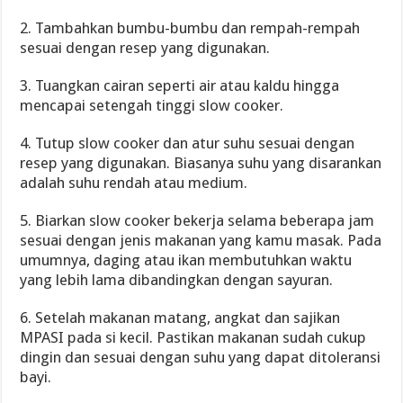
2. Tambahkan bumbu-bumbu dan rempah-rempah
sesuai dengan resep yang digunakan.
3. Tuangkan cairan seperti air atau kaldu hingga
mencapai setengah tinggi slow cooker.
4. Tutup slow cooker dan atur suhu sesuai dengan
resep yang digunakan. Biasanya suhu yang disarankan
adalah suhu rendah atau medium.
5. Biarkan slow cooker bekerja selama beberapa jam
sesuai dengan jenis makanan yang kamu masak. Pada
umumnya, daging atau ikan membutuhkan waktu
yang lebih lama dibandingkan dengan sayuran.
6. Setelah makanan matang, angkat dan sajikan
MPASI pada si kecil. Pastikan makanan sudah cukup
dingin dan sesuai dengan suhu yang dapat ditoleransi
bayi.