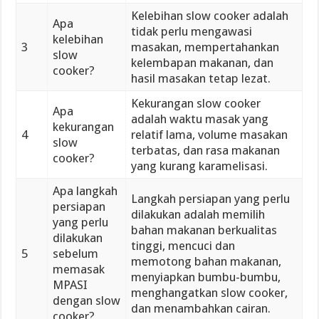
Kelebihan slow cooker adalah
Apa
tidak perlu mengawasi
kelebihan
3
masakan, mempertahankan
slow
kelembapan makanan, dan
cooker?
hasil masakan tetap lezat.
Kekurangan slow cooker
Apa
adalah waktu masak yang
kekurangan
4
relatif lama, volume masakan
slow
terbatas, dan rasa makanan
cooker?
yang kurang karamelisasi.
Apa langkah
Langkah persiapan yang perlu
persiapan
dilakukan adalah memilih
yang perlu
bahan makanan berkualitas
dilakukan
tinggi, mencuci dan
5
sebelum
memotong bahan makanan,
memasak
menyiapkan bumbu-bumbu,
MPASI
menghangatkan slow cooker,
dengan slow
dan menambahkan cairan.
cooker?