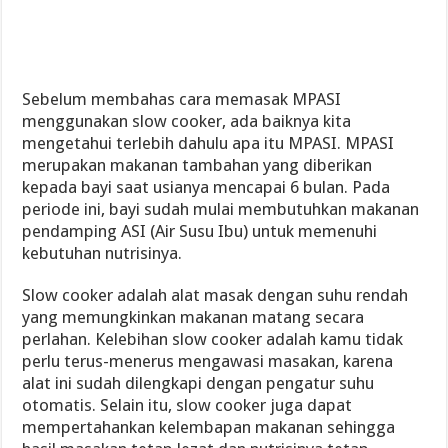
Sebelum membahas cara memasak MPASI
menggunakan slow cooker, ada baiknya kita
mengetahui terlebih dahulu apa itu MPASI. MPASI
merupakan makanan tambahan yang diberikan
kepada bayi saat usianya mencapai 6 bulan. Pada
periode ini, bayi sudah mulai membutuhkan makanan
pendamping ASI (Air Susu Ibu) untuk memenuhi
kebutuhan nutrisinya.
Slow cooker adalah alat masak dengan suhu rendah
yang memungkinkan makanan matang secara
perlahan. Kelebihan slow cooker adalah kamu tidak
perlu terus-menerus mengawasi masakan, karena
alat ini sudah dilengkapi dengan pengatur suhu
otomatis. Selain itu, slow cooker juga dapat
mempertahankan kelembapan makanan sehingga