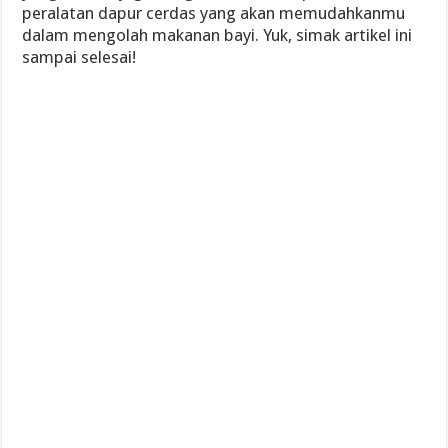
peralatan dapur cerdas yang akan memudahkanmu
dalam mengolah makanan bayi. Yuk, simak artikel ini
sampai selesai!