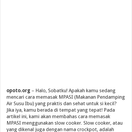
opoto.org
– Halo, Sobatku! Apakah kamu sedang
mencari cara memasak MPASI (Makanan Pendamping
Air Susu Ibu) yang praktis dan sehat untuk si kecil?
Jika iya, kamu berada di tempat yang tepat! Pada
artikel ini, kami akan membahas cara memasak
MPASI menggunakan slow cooker. Slow cooker, atau
yang dikenal juga dengan nama crockpot, adalah