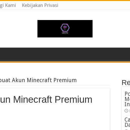
gi Kami
Kebijakan Privasi
uat Akun Minecraft Premium
Re
P
un Minecraft Premium
M
In
C
Da