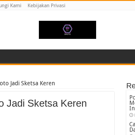
ungi Kami
Kebijakan Privasi
oto Jadi Sketsa Keren
Re
P
o Jadi Sketsa Keren
M
In
C
Da