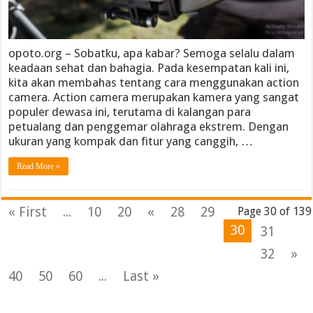
opoto.org – Sobatku, apa kabar? Semoga selalu dalam
keadaan sehat dan bahagia. Pada kesempatan kali ini,
kita akan membahas tentang cara menggunakan action
camera. Action camera merupakan kamera yang sangat
populer dewasa ini, terutama di kalangan para
petualang dan penggemar olahraga ekstrem. Dengan
ukuran yang kompak dan fitur yang canggih, …
Read More »
« First
...
10
20
«
28
29
Page 30 of 139
30
31
32
»
40
50
60
...
Last »